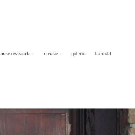
nasze owczarki
o rasie
galeria
kontakt